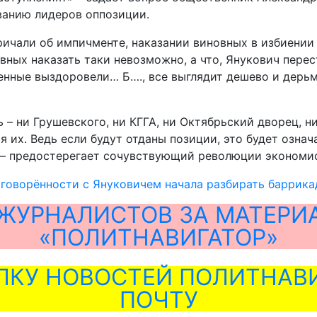
ванию лидеров оппозиции.
ичали об импичменте, наказании виновных в избиении 
овных наказать таки невозможно, а что, Янукович пере
ченные выздоровели… Б…., все выглядит дешево и дерь
ь – ни Грушевского, ни КГГА, ни Октябрьский дворец, 
я их. Ведь если будут отданы позиции, это будет озна
 – предостерегает сочувствующий революции экономис
говорённости с Януковичем начала разбирать баррика
ЖУРНАЛИСТОВ ЗА МАТЕРИ
«ПОЛИТНАВИГАТОР»
ЛКУ НОВОСТЕЙ ПОЛИТНАВИ
ПОЧТУ