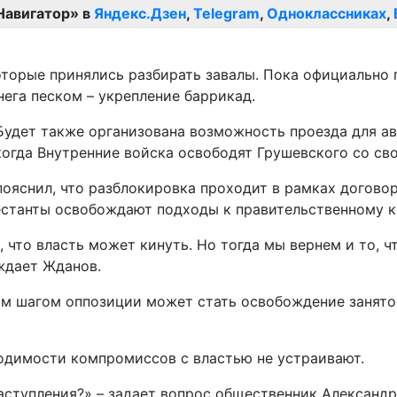
Навигатор» в
Яндекс.Дзен
,
Telegram
,
Одноклассниках
,
которые принялись разбирать завалы. Пока официальн
нега песком – укрепление баррикад.
Будет также организована возможность проезда для авт
гда Внутренние войска освободят Грушевского со свое
ояснил, что разблокировка проходит в рамках догово
естанты освобождают подходы к правительственному к
 что власть может кинуть. Но тогда мы вернем и то, ч
ждает Жданов.
м шагом оппозиции может стать освобождение занятог
одимости компромиссов с властью не устраивают.
аступления?» – задает вопрос общественник Александр