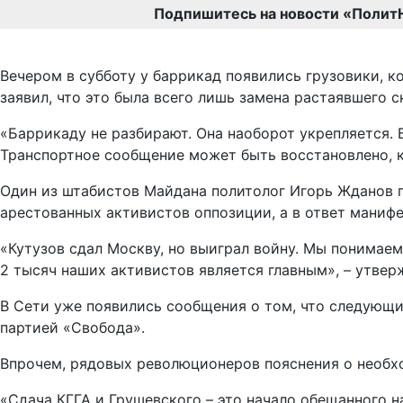
Подпишитесь на новости «Полит
Вечером в субботу у баррикад появились грузовики, 
заявил, что это была всего лишь замена растаявшего с
«Баррикаду не разбирают. Она наоборот укрепляется. 
Транспортное сообщение может быть восстановлено, ко
Один из штабистов Майдана политолог Игорь Жданов п
арестованных активистов оппозиции, а в ответ маниф
«Кутузов сдал Москву, но выиграл войну. Мы понимаем,
2 тысяч наших активистов является главным», – утвер
В Сети уже появились сообщения о том, что следующи
партией «Свобода».
Впрочем, рядовых революционеров пояснения о необх
«Сдача КГГА и Грушевского – это начало обещанного н