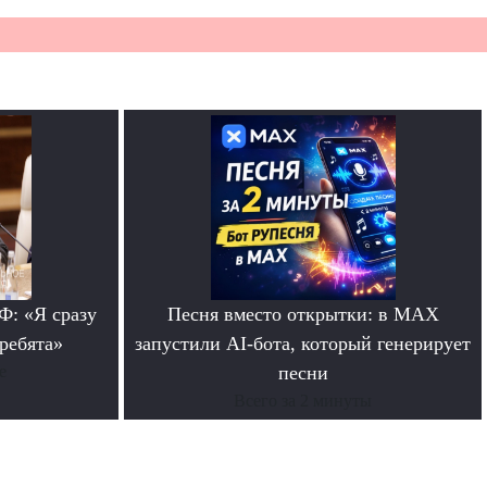
: «Я сразу
Песня вместо открытки: в MAX
 ребята»
запустили AI-бота, который генерирует
е
песни
Всего за 2 минуты