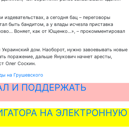
и издевательствах, а сегодня бац – переговоры
стал быть бандитом, а у влады исчезла приставка
мово… Воняет, как от Ющенко…», – прокомментировал
ни Украинский дом. Наоборот, нужно завоевывать новые
чать поражение, дальше Янукович начнет аресты,
т Олег Соскин.
ды на Грушевского
АЛ И ПОДДЕРЖАТЬ
ГАТОРА НА ЭЛЕКТРОННУЮ