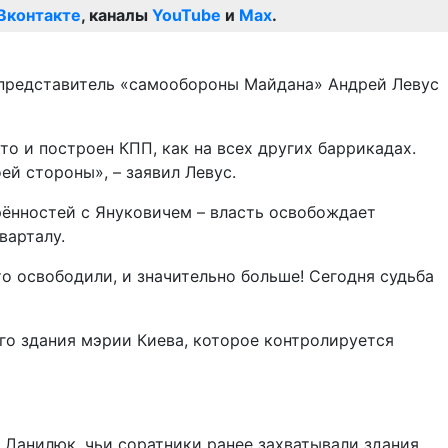
Вконтакте
, каналы
YouTube
и
Max
.
о представитель «самообороны Майдана» Андрей Левус
о и построен КПП, как на всех других баррикадах.
й стороны», – заявил Левус.
рённостей с Януковичем – власть освобождает
варталу.
то освободили, и значительно больше! Сегодня судьба
о здания мэрии Киева, которое контролируется
 Данилюк, чьи соратники ранее захватывали здания