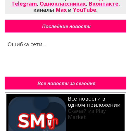
Telegram
,
Одноклассниках
,
Вконтакте
,
каналы
Max
и
YouTube
.
Последние новости
Ошибка сети...
Все новости за сегодня
Все новости в
одном приложении
Скачай из Play
Market