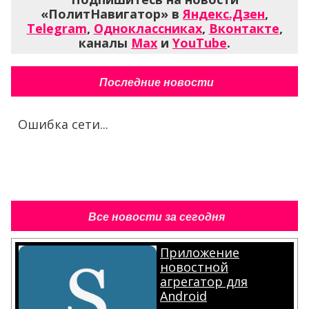
«ПолитНавигатор» в
Яндекс.Дзен
,
Telegram
,
Одноклассниках
,
Вконтакте
,
каналы
Max
и
YouTube
.
Последние новости
Ошибка сети...
Все новости за сегодня
Приложение
новостной
агрегатор для
Android