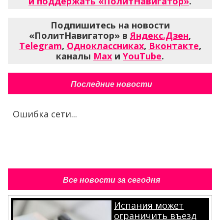
и поддержать «ПолитНавигатор»
.
Подпишитесь на новости
«ПолитНавигатор» в
Яндекс.Дзен
,
Telegram
,
Одноклассниках
,
Вконтакте
,
каналы
Max
и
YouTube
.
Последние новости
Ошибка сети...
Все новости за сегодня
Испания может
ограничить въезд