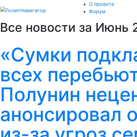
О проекте
Форум
Все новости за Июнь 
«Сумки подкл
всех перебьют
Полунин неце
анонсировал о
из-за угроз с