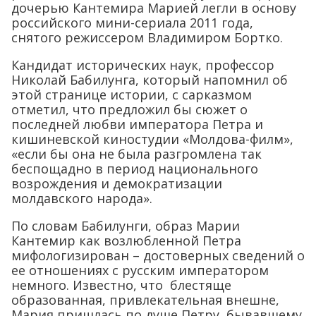
дочерью Кантемира Марией легли в основу
российского мини-сериала 2011 года,
снятого режиссером Владимиром Бортко.
Кандидат исторических наук, профессор
Николай Бабилунга, который напомнил об
этой странице истории, с сарказмом
отметил, что предложил бы сюжет о
последней любви императора Петра и
кишиневской киностудии «Молдова-филм»,
«если бы она не была разгромлена так
беспощадно в период национального
возрождения и демократизации
молдавского народа».
По словам Бабилунги, образ Марии
Кантемир как возлюбленной Петра
мифологизирован – достоверных сведений о
ее отношениях с русским императором
немного. Известно, что блестяще
образованная, привлекательная внешне,
Мария пришлась по душе Петру, бывавшему