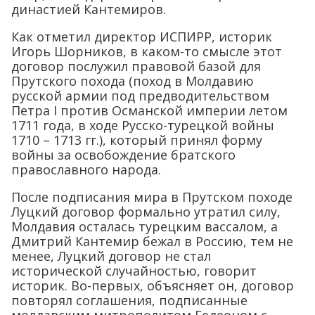
династией Кантемиров.
Как отметил директор ИСПИРР, историк
Игорь Шорников, в каком-то смысле этот
договор послужил правовой базой для
Прутского похода (поход в Молдавию
русской армии под предводительством
Петра I против Османской империи летом
1711 года, в ходе Русско-турецкой войны
1710 – 1713 гг.), который принял форму
войны за освобождение братского
православного народа.
После подписания мира в Прутском походе
Луцкий договор формально утратил силу,
Молдавия осталась турецким вассалом, а
Дмитрий Кантемир бежал в Россию, тем не
менее, Луцкий договор не стал
исторической случайностью, говорит
историк. Во-первых, объясняет он, договор
повторял соглашения, подписанные
молдавским митрополитом Гедеоном с