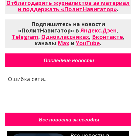
Отблагодарить журналистов за материал
и поддержать «ПолитНавигатор»
.
Подпишитесь на новости
«ПолитНавигатор» в
Яндекс.Дзен
,
Telegram
,
Одноклассниках
,
Вконтакте
,
каналы
Max
и
YouTube
.
Последние новости
Ошибка сети...
Все новости за сегодня
Все новости в