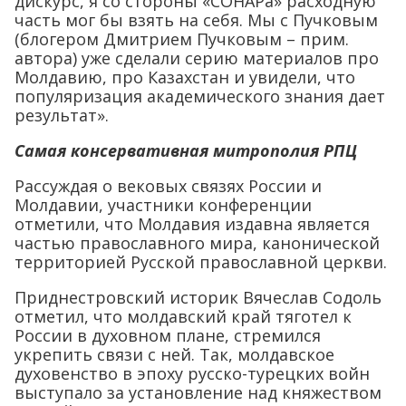
дискурс, я со стороны «СОНАРа» расходную
часть мог бы взять на себя. Мы с Пучковым
(блогером Дмитрием Пучковым – прим.
автора) уже сделали серию материалов про
Молдавию, про Казахстан и увидели, что
популяризация академического знания дает
результат».
Самая консервативная митрополия РПЦ
Рассуждая о вековых связях России и
Молдавии, участники конференции
отметили, что Молдавия издавна является
частью православного мира, канонической
территорией Русской православной церкви.
Приднестровский историк Вячеслав Содоль
отметил, что молдавский край тяготел к
России в духовном плане, стремился
укрепить связи с ней. Так, молдавское
духовенство в эпоху русско-турецких войн
выступало за установление над княжеством