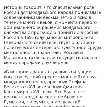
Историк говорит, что спасительная роль
России для молдавского народа понималась
современниками весьма четко и ясно в
течение многих веков, с момента первого
официального обращения молдавского
княжества с просьбой о принятии в состав
России в 1656 году (миссия митрополита
Гедеона). Это свидетельствует о близости
политических интересов, культурной среды,
ментальности правителей России и
Молдавии, такая близость существовала и
между народами двух держав.
«В истории дважды случались ситуации,
когда на русский престол мог взойти внук
молдавского господаря: внук Стефана
Великого в XVI веке и внук Дмитрия
Кантемира в XVIII веке. Это было в те
времена, когда на свете не было ни
Румынии, ни румын, а молдавский
менталитет связывал свое будущее с