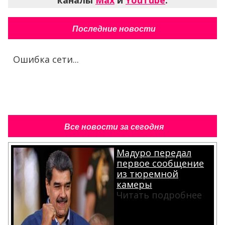
каналы
Max
и
YouTube
.
Последние новости
Ошибка сети...
Все новости за сегодня
Мадуро передал
первое сообщение
из тюремной
камеры
Читать подробнее