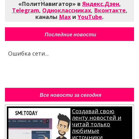
«ПолитНавигатор» в
Яндекс.Дзен
,
Telegram
,
Одноклассниках
,
Вконтакте
,
каналы
Max
и
YouTube
.
Последние новости
Ошибка сети...
Все новости за сегодня
Создавай свою
ленту новостей и
читай только
любимые
источники