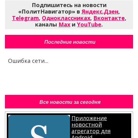
Подпишитесь на новости
«ПолитНавигатор» в
Яндекс.Дзен
,
Telegram
,
Одноклассниках
,
Вконтакте
,
каналы
Max
и
YouTube
.
Последние новости
Ошибка сети...
Все новости за сегодня
Приложение
новостной
агрегатор для
Android