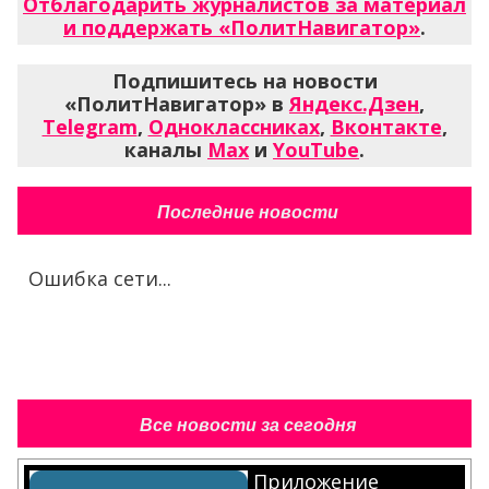
Отблагодарить журналистов за материал
и поддержать «ПолитНавигатор»
.
Подпишитесь на новости
«ПолитНавигатор» в
Яндекс.Дзен
,
Telegram
,
Одноклассниках
,
Вконтакте
,
каналы
Max
и
YouTube
.
Последние новости
Ошибка сети...
Все новости за сегодня
Приложение