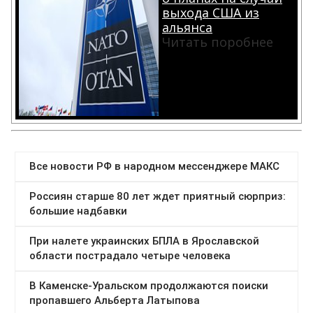
выхода США из
альянса
Читать поробнее