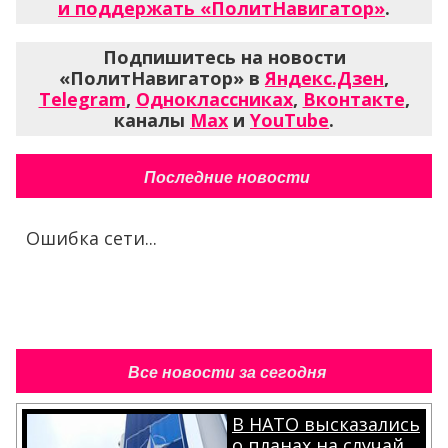
и поддержать «ПолитНавигатор»
.
Подпишитесь на новости
«ПолитНавигатор» в
Яндекс.Дзен
,
Telegram
,
Одноклассниках
,
Вконтакте
,
каналы
Max
и
YouTube
.
Последние новости
Ошибка сети...
Все новости за сегодня
В НАТО высказались
о планах на случай