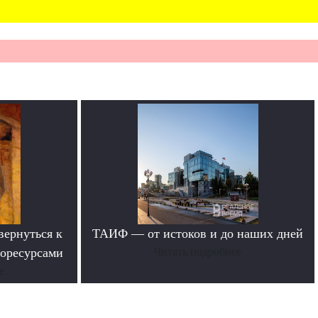
вернуться к
ТАИФ — от истоков и до наших дней
горесурсами
Читать подробнее
е