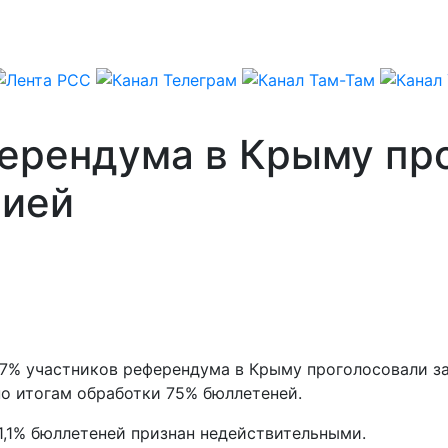
ферендума в Крыму пр
сией
,7% участников референдума в Крыму проголосовали за
о итогам обработки 75% бюллетеней.
 1,1% бюллетеней признан недействительными.