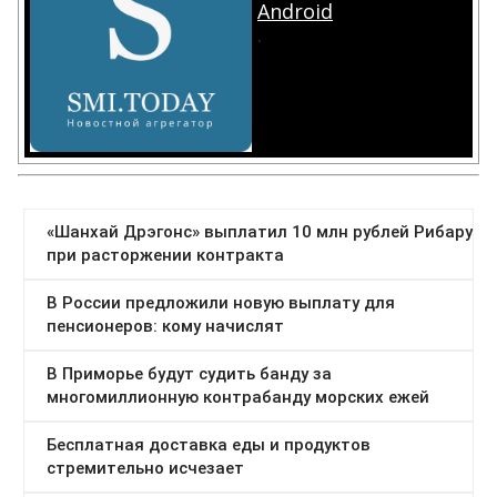
Android
.