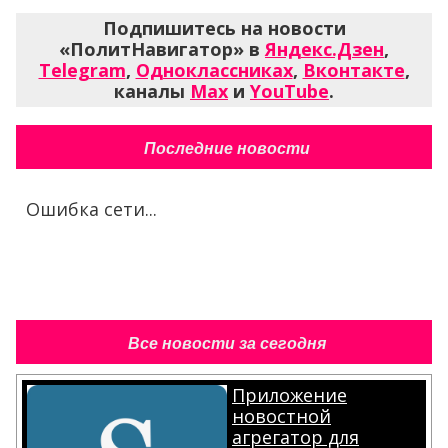
Подпишитесь на новости
«ПолитНавигатор» в
Яндекс.Дзен
,
Telegram
,
Одноклассниках
,
Вконтакте
,
каналы
Max
и
YouTube
.
Последние новости
Ошибка сети...
Все новости за сегодня
Приложение
новостной
агрегатор для