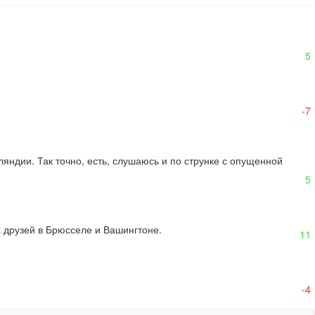
5
-7
яндии. Так точно, есть, слушаюсь и по струнке с опущенной 
5
их друзей в Брюсселе и Вашингтоне.
11
-4