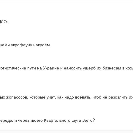
ДЛО.
чками укрофауну накроем.
логистические пути на Украине и наносить ущерб их бизнесам в хохл
ых жопасосов, которые учат, как надо воевать, чтоб не разозлить 
передали через твоего Квартального шута Зелю?