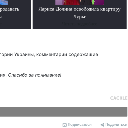
родавать
Лариса Долина освободила квартиру
ы
Лурье
е
Читать подробнее
тории Украины, комментарии содержащие
ния.
Спасибо за понимание!
Подписаться
Поделиться