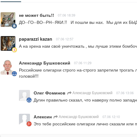
не может быть!!
07.06 18:39
ДО--ГО--ВО--РН--ЯКИ.!!   И пошли вы нах.  Мы для их БЫ
paparazzi kazan
07.06 12:57
А на хрена нам своё уничтожать , мы лучше этими бомбо
Александр Бушковский
07.06 11:29
Российские олигархи строго на-строго запретили трогать 
головой!!!
Олег Фоминов
Александр Бушковский
07.06 13:06
Дугин правильно сказал, что наверху полно западн
Алексин
Александр Бушковский
07.06 12:10
Это тебе российские олигархи лично сказали или 