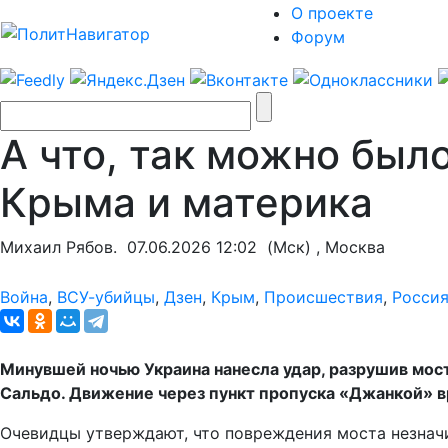
О проекте
Форум
А что, так можно был
Крыма и материка
Михаил Рябов.
07.06.2026 12:02
(Мск) , Москва
Война
,
ВСУ-убийцы
,
Дзен
,
Крым
,
Происшествия
,
Росси
Минувшей ночью Украина нанесла удар, разрушив мост
Сальдо. Движение через пункт пропуска «Джанкой» в
Очевидцы утверждают, что повреждения моста незнач