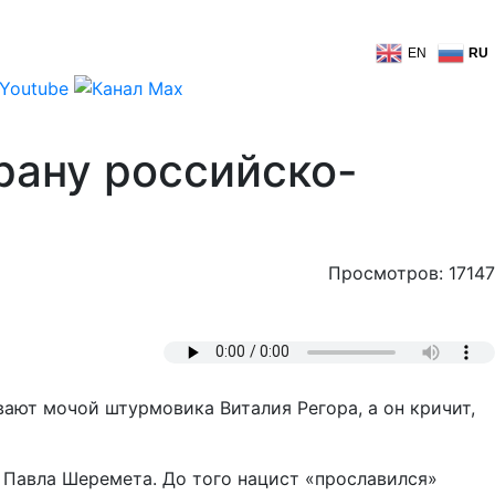
EN
RU
ерану российско-
Просмотров: 17147
вают мочой штурмовика Виталия Регора, а он кричит,
е Павла Шеремета. До того нацист «прославился»