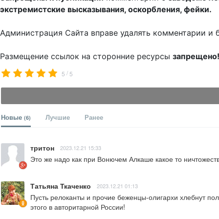
экстремистские высказывания, оскорбления, фейки.
Администрация Сайта вправе удалять комментарии и 
Размещение ссылок на сторонние ресурсы
запрещено
/
5
5
Новые
Лучшие
Ранее
(6)
тритон
2023.12.21 15:33
Это же надо как при Вонючем Алкаше какое то ничтожеств
Татьяна Ткаченко
2023.12.21 01:13
Пусть релоканты и прочие беженцы-олигархи хлебнут полн
этого в авторитарной России!