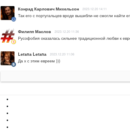
Конрад Карлович Михельсон
2023.12.20 14:11
Так его с португальцев вроде вышибли-не смогли найти ег
Филипп Маслов
2023.12.20 11:36
Русофобия оказалась сильнее традиционной любви к евр
Lеrаnа Lеrаnа
2023.12.20 11:06
Да х с этим евреем )))