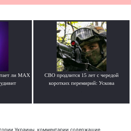
отает ли MAX
СВО продлится 15 лет с чередой
 удивит
коротких перемирий: Ускова
.
тории Украины, комментарии содержащие