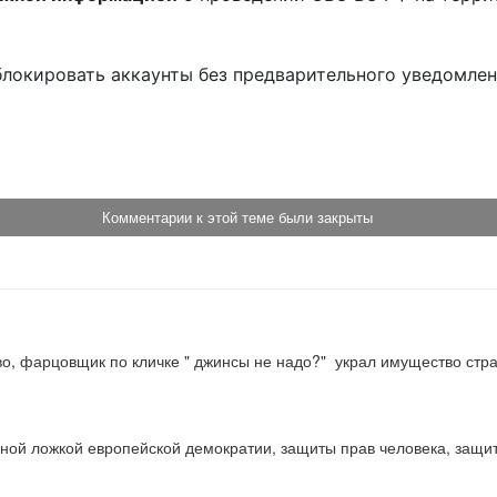
блокировать аккаунты без предварительного уведомле
!
Комментарии к этой теме были закрыты
о, фарцовщик по кличке " джинсы не надо?"  украл имущество стр
ой ложкой европейской демократии, защиты прав человека, защиты 