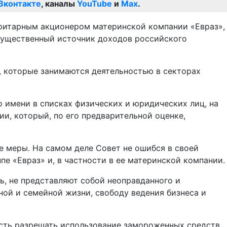
Вконтакте
, каналы
YouTube
и
Max
.
оритарным акционером материнской компании «Евраз»,
существенный источник доходов российского
м, которые занимаются деятельностью в секторах
о имени в списках физических и юридических лиц, на
ии, который, по его предварительной оценке,
е меры. На самом деле Совет не ошибся в своей
ппе «Евраз» и, в частности в ее материнской компании.
чь, не представляют собой неоправданного и
ной и семейной жизни, свободу ведения бизнеса и
ость разрешать использование замороженных средств