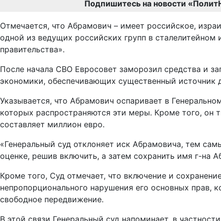
Подпишитесь на новости «Полит
Отмечается, что Абрамович – имеет российское, изра
одной из ведущих российских групп в сталелитейном
правительства».
После начала СВО Евросовет заморозил средства и за
экономики, обеспечивающих существенный источник 
Указывается, что Абрамович оспаривает в Генерально
которых распространяются эти меры. Кроме того, он т
составляет миллион евро.
«Генеральный суд отклоняет иск Абрамовича, тем сам
оценке, решив включить, а затем сохранить имя г-на А
Кроме того, Суд отмечает, что включение и сохранени
непропорционального нарушения его основных прав, ко
свободное передвижение.
В этой связи Генеральный суд напоминает, в частнос