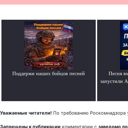
Поддержи наших бойцов песней
Песня в
.
запустили A
Уважаемые читатели!
По требованию Роскомнадзора 
Запрещены к публикации
комментарии с
заведомо л