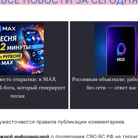
место открытки: в MAX
Россиянам объяснили: раб
I-бота, который генерирует
без сети — ответ вас
песни
.
Всего за 2 минуты
ужесточаются правила публикации комментариев.
ожной информацией
о проведении СВО ВС РФ на терри