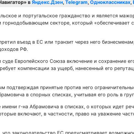
Навигатор» в
Яндекс.Дзен
,
Telegram
,
Одноклассниках
,
ильское и португальское гражданство и является маж
 и горнодобывающем секторе, который «обеспечивает 
претил въезд в ЕС или транзит через него бизнесмена
доходов РФ.
м суде Европейского Союза включение и сохранение ег
ребует компенсации за ущерб, нанесенный его репутац
ым подтверждая принятые против него ограничительны
брамовича в спорных списках, учитывая его роль в гру
е имени г-на Абрамовича в списках, о которых идет ре
торые включают, в частности, право на уважение част
ти, что законодательство ЕС предусматривает возможн