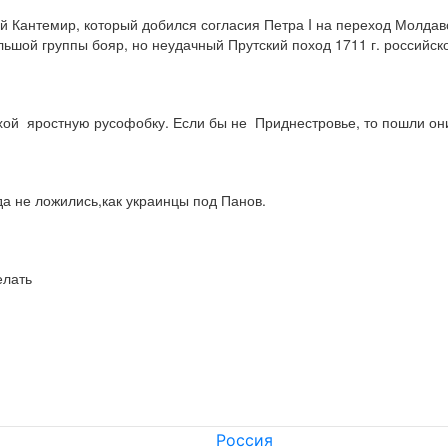
й Кантемир, который добился согласия Петра I на переход Молдавс
льшой группы бояр, но неудачный Прутский поход 1711 г. российск
хой  яростную русофобку. Если бы не  Приднестровье, то пошли он
а не ложились,как украинцы под Панов.
елать
Россия