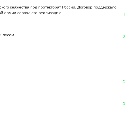
кого княжества под протекторат России. Договор поддержало 
ой армии сорвал его реализацию.
1
и лесом.
3
5
3