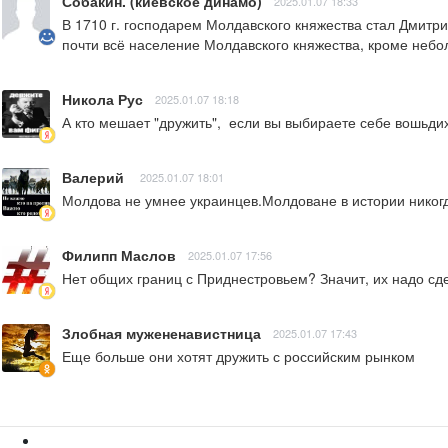
Собакин. (киевское динамо)
2025.01.07 18:33
В 1710 г. господарем Молдавского княжества стал Дмитри
почти всё население Молдавского княжества, кроме небо
Никола Рус
2025.01.07 18:18
А кто мешает "дружить",  если вы выбираете себе вошьди
Валерий
2025.01.07 18:01
Молдова не умнее украинцев.Молдоване в истории никогд
Филипп Маслов
2025.01.07 17:56
Нет общих границ с Приднестровьем? Значит, их надо сд
Злобная мужененавистница
2025.01.07 17:43
Еще больше они хотят дружить с российским рынком