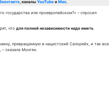
Вконтакте
, каналы
YouTube
и
Max
.
го государства или проевропейском?» – спросил
рят, что
для полной независимости надо иметь
раину, превращенную в нацистский Салорейх, и так все
 – сказала Монтян.