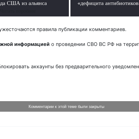
да США из альянса
«дефицита антибиотиков
Читать поробнее
.
ужесточаются правила публикации комментариев.
ожной информацией
о проведении СВО ВС РФ на терри
блокировать аккаунты без предварительного уведомле
!
Комментарии к этой теме были закрыты