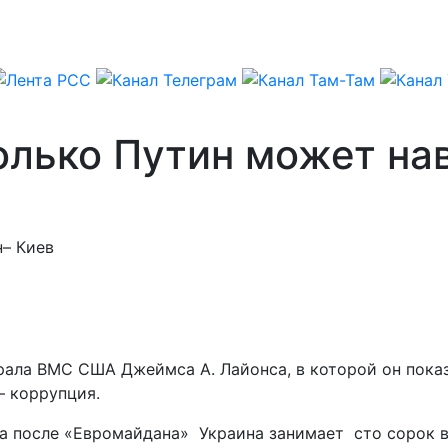
лько Путин может нав
н– Киев
ала ВМС США Джеймса А. Лайонса, в которой он показ
– коррупция.
 года после «Евромайдана» Украина занимает сто сорок