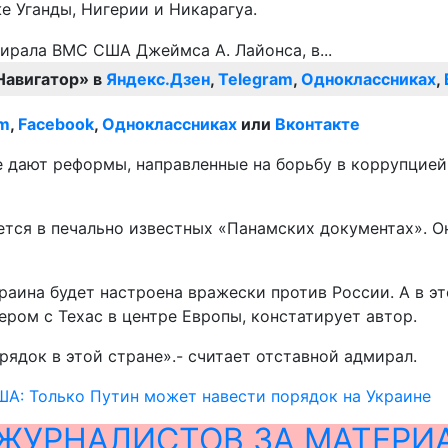
е Уганды, Нигерии и Никарагуа.
Навигатор» в
Яндекс.Дзен
,
Telegram
,
Одноклассниках
,
am
,
Facebook
,
Одноклассниках
или
Вконтакте
дают реформы, направленные на борьбу в коррупцией.
яется в печально известных «Панамских документах». 
Украина будет настроена вражески против России. А в 
ом с Техас в центре Европы, констатирует автор.
рядок в этой стране».- считает отставной адмирал.
А: Только Путин может навести порядок на Украине
ЖУРНАЛИСТОВ ЗА МАТЕРИ