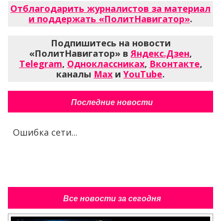
Отблагодарить журналистов за материал
и поддержать «ПолитНавигатор»
.
Подпишитесь на новости
«ПолитНавигатор» в
Яндекс.Дзен
,
Telegram
,
Одноклассниках
,
Вконтакте
,
каналы
Max
и
YouTube
.
Последние новости
Ошибка сети...
Все новости за сегодня