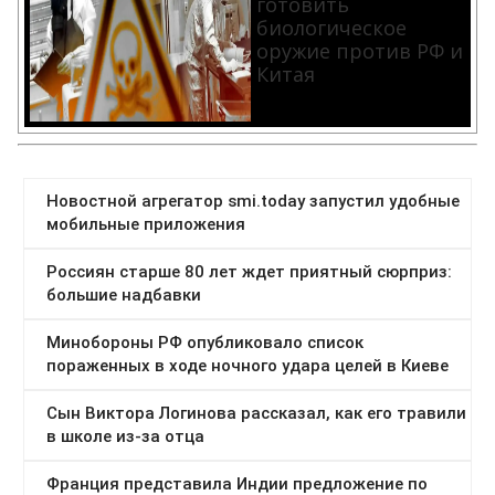
готовить
биологическое
оружие против РФ и
Китая