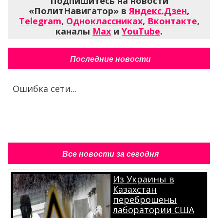
Подпишитесь на новости
«ПолитНавигатор» в
Яндекс.Дзен
,
Telegram
,
Одноклассниках
,
Вконтакте
,
каналы
Max
и
YouTube
.
Последние новости
Ошибка сети...
Все новости за сегодня
Из Украины в
Казахстан
переброшены
лаборатории США