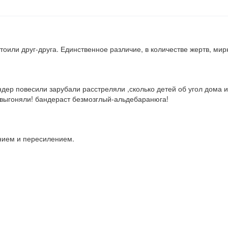
 стоили друг-друга. Единственное различие, в количестве жертв, ми
дер повесили зарубали расстреляли ,сколько детей об угол дома и 
ь выгоняли! бандераст безмозглый-альдебаранюга!
нием и пересилением.