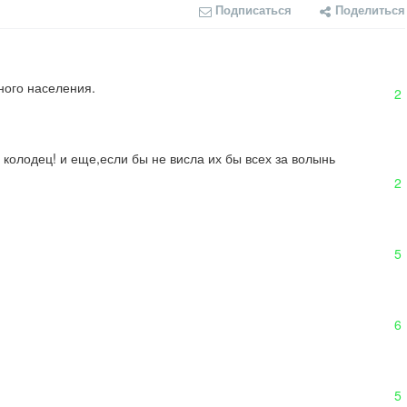
Подписаться
Поделиться
рного населения.
2
колодец! и еще,если бы не висла их бы всех за волынь 
2
5
6
5