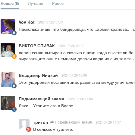
Новые
Лучшие
Ранее
(5)
Vov Kot
2024.07.27 07:41
Насколько знаю, что бандеровцы, что ,,армия крайова,, ,
ВИКТОР СПИВАК
2024.07.26 18:17
лапин ссыко-вытыран а сколько пшеки когда выселяли бан
вырезали,что они с немцами делали когда их с их земел
Владимир Яицкий
2024.07.26 18:06
Этот ущербный поставил знак равенства между уничтоже
Поднимающий знамя
2024.07.26 17:53
Ляхи... Утопите его в Висле.
тритон
Поднимающий знамя
2024.07.26 17:57
В сельском туалете.