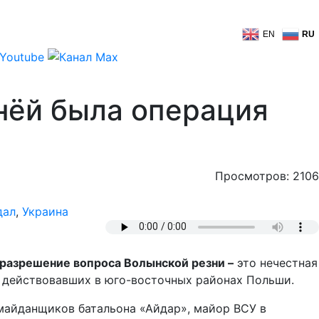
EN
RU
нёй была операция
Просмотров: 2106
дал
,
Украина
 разрешение вопроса Волынской резни –
это нечестная
, действовавших в юго-восточных районах Польши.
майданщиков батальона «Айдар», майор ВСУ в