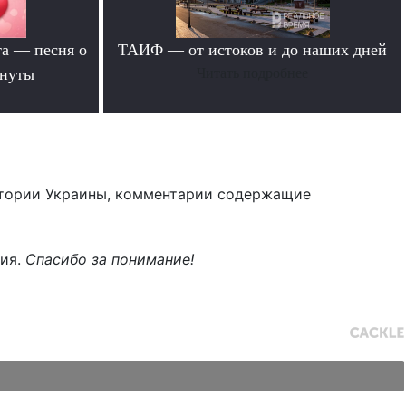
та — песня о
ТАИФ — от истоков и до наших дней
инуты
Читать подробнее
тории Украины, комментарии содержащие
ния.
Спасибо за понимание!