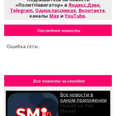
«ПолитНавигатор» в
Яндекс.Дзен
,
Telegram
,
Одноклассниках
,
Вконтакте
,
каналы
Max
и
YouTube
.
Последние новости
Ошибка сети...
Все новости за сегодня
Все новости в
одном приложении
Скачай из Play
Market