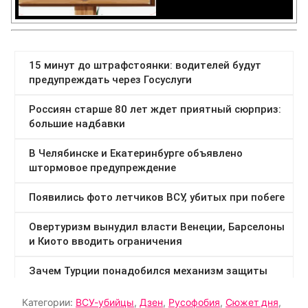
Категории:
ВСУ-убийцы
,
Дзен
,
Русофобия
,
Сюжет дня
,