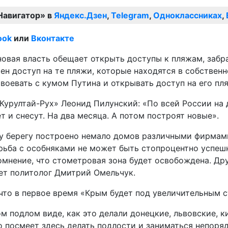
Навигатор» в
Яндекс.Дзен
,
Telegram
,
Одноклассниках
,
ook
или
Вконтакте
вая власть обещает открыть доступы к пляжам, забрат
ен доступ на те пляжи, которые находятся в собственн
 воевать с кумом Путина и открывать доступ на его пл
Курултай-Рух» Леонид Пилунский: «По всей России на 
т и снесут. На два месяца. А потом построят новые».
ему берегу построено немало домов различными фирмам
ьба с особняками не может быть стопроцентно успешно
мнение, что стометровая зона будет освобождена. Дру
ает политолог Дмитрий Омельчук.
что в первое время «Крым будет под увеличительным с
м подлом виде, как это делали донецкие, львовские, к
о посмеет здесь делать подлости и заниматься непоря