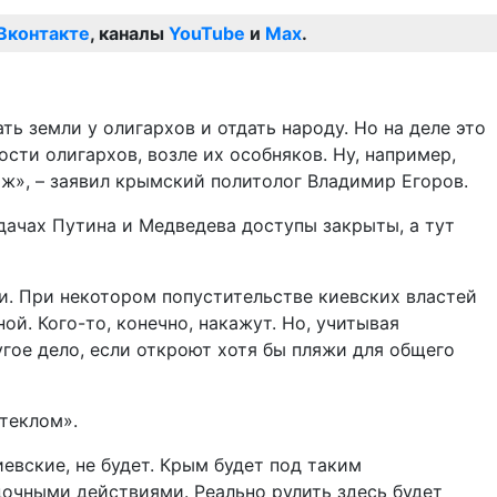
Вконтакте
, каналы
YouTube
и
Max
.
ь земли у олигархов и отдать народу. Но на деле это
ости олигархов, возле их особняков. Ну, например,
яж», – заявил крымский политолог Владимир Егоров.
дачах Путина и Медведева доступы закрыты, а тут
и. При некотором попустительстве киевских властей
й. Кого-то, конечно, накажут. Но, учитывая
гое дело, если откроют хотя бы пляжи для общего
теклом».
иевские, не будет. Крым будет под таким
дочными действиями. Реально рулить здесь будет