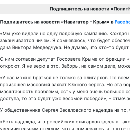
Подпишитесь на новости «Полит
Подпишитесь на новости «Навигатор – Крым»
в
Faceb
«Мы уже видели не одну подобную кампанию. Каждая но
заканчивается ничем. Я сомневаюсь, что будет обеспеч
дача Виктора Медведчука. Не думаю, что кто-то будет
С ним согласен депутат Госсовета Крыма от фракции «
откроют. Я не верю в это. Заборы, на самом деле, може
«У нас можно браться не только за олигархов. По вс
произошел массовый захват Южного берега. Но эта бор
масштабность проблемы, есть у меня очень большое со
доступа, то это будет уже весомой победой», – отмеч
У общественника Сергея Веселовского надежда на то, 
«Есть надежда, что российских олигархов здесь в тако
увеличительным стеклом, что я сомневаюсь, что кто-т