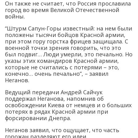
Он также не считает, что Россия прославила
город во время Великой Отечественной
войны.
“Штурм Сапун-Горы известный: на нем были
положены тысячи бойцов Красной армии,
при этом гору горстка фрицев защищала. С
военной точки зрения говорить, что это
был подвиг… Люди умерли, это печально. Но
указы этих командиров Красной армии,
которые не считались с потерями – это,
конечно… очень печально”, – заявил
Неганов.
Ведущий передачи Андрей Сайчук
поддержал Неганова, напомнив об
освобождении Киева от немцев и о больших
потерях в рядах Красной армии при
форсировании Днепра.
Неганов заявил, что ощущает, что часть
горожан разделяют его идеи.