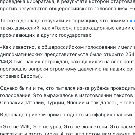
проведена кибератака, в результате которой стартова
против результатов общероссийского голосования», – 
Также в докладе озвучили информацию, что помимо
к
таких движений, как «Голос», провокационные акции 
проживающих в других государствах.
«Как известно, в общероссийском голосовании имели 
дипломатических представительств было открыто 254 
146,8 тыс. наших сограждан, находящихся на всех кон
произошло вопреки огромному давлению на наших сог
странах Европы).
Однако были и те, кто пытался из-за рубежа проводи
голосования. Это выражалось в изготовлении текстов
Словакии, Италии, Турции, Японии и так далее», – гово
В докладе привели пример одного из сфабрикованных 
«Это не УИК, Это не урна, Это не бюллетени. Это нас
результаты этого цирка. А тот, кто потом вам скажет,