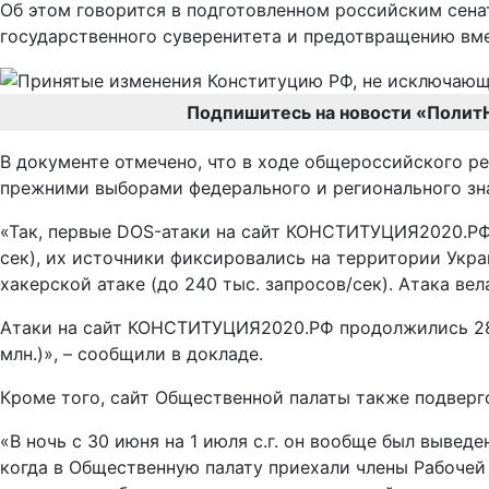
Об этом говорится в подготовленном российским се
государственного суверенитета и предотвращению вме
Подпишитесь на новости «Полит
В документе отмечено, что в ходе общероссийского р
прежними выборами федерального и регионального зн
«Так, первые DOS-атаки на сайт КОНСТИТУЦИЯ2020.РФ б
сек), их источники фиксировались на территории Укра
хакерской атаке (до 240 тыс. запросов/сек). Атака ве
Атаки на сайт КОНСТИТУЦИЯ2020.РФ продолжились 28 июн
млн.)», – сообщили в докладе.
Кроме того, сайт Общественной палаты также подвергс
«В ночь с 30 июня на 1 июля с.г. он вообще был выведе
когда в Общественную палату приехали члены Рабочей