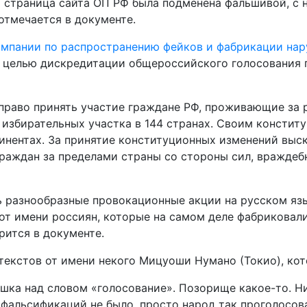
я страница сайта ОП РФ была подменена фальшивой, с 
отмечается в документе.
ампании по распространению фейков и фабрикации на
с целью дискредитации общероссийского голосования п
право принять участие граждане РФ, проживающие за 
избирательных участка в 144 странах. Своим констит
тинентах. За принятие конституционных изменений выс
раждан за пределами страны со стороны сил, враждеб
ть разнообразные провокационные акции на русском я
 от имени россиян, которые на самом деле фабриковал
рится в документе.
текстов от имени некого Мицуоши Нумано (Токио), ко
мешка над словом «голосование». Позорище какое-то. 
 «фальсификаций не было, просто народ так проголосов