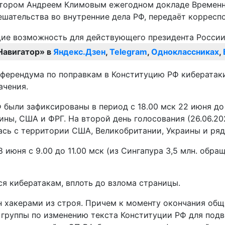
натором Андреем Климовым ежегодном докладе Времен
шательства во внутренние дела РФ, передаёт корресп
Навигатор» в
Яндекс.Дзен
,
Telegram
,
Одноклассниках
,
еферендума по поправкам в Конституцию РФ кибератаки
ачения.
ыли зафиксированы в период с 18.00 мск 22 июня до 1
ины, США и ФРГ. На второй день голосования (26.06.20
лась с территории США, Великобритании, Украины и ряд
я с 9.00 до 11.00 мск (из Сингапура 3,5 млн. обращен
я кибератакам, вплоть до взлома страницы.
н хакерами из строя. Причем к моменту окончания общер
 группы по изменению текста Конституции РФ для подв