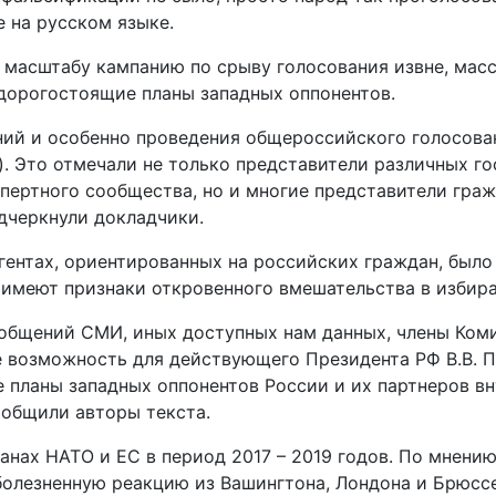
 на русском языке.
 масштабу кампанию по срыву голосования извне, масс
 дорогостоящие планы западных оппонентов.
ний и особенно проведения общероссийского голосова
. Это отмечали не только представители различных г
пертного сообщества, но и многие представители гра
дчеркнули докладчики.
гентах, ориентированных на российских граждан, был
в имеют признаки откровенного вмешательства в избир
ообщений СМИ, иных доступных нам данных, члены Ком
 возможность для действующего Президента РФ В.В. П
планы западных оппонентов России и их партнеров вн
сообщили авторы текста.
нах НАТО и ЕС в период 2017 – 2019 годов. По мнению
болезненную реакцию из Вашингтона, Лондона и Брюсс