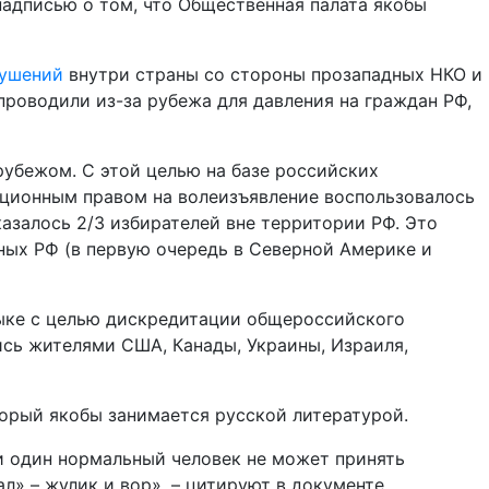
надписью о том, что Общественная палата якобы
рушений
внутри страны со стороны прозападных НКО и
роводили из-за рубежа для давления на граждан РФ,
рубежом. С этой целью на базе российских
уционным правом на волеизъявление воспользовалось
казалось 2/3 избирателей вне территории РФ. Это
ных РФ (в первую очередь в Северной Америке и
зыке с целью дискредитации общероссийского
ись жителями США, Канады, Украины, Израиля,
торый якобы занимается русской литературой.
Ни один нормальный человек не может принять
ал» – жулик и вор», – цитируют в документе