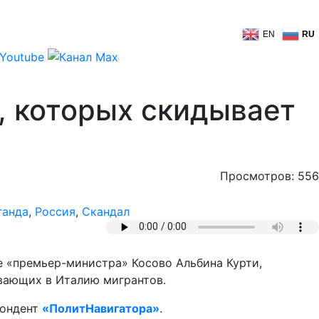
EN
RU
, которых скидывает
Просмотров: 556
ганда
,
Россия
,
Скандал
е «премьер-министра» Косово Альбина Курти,
вающих в Италию мигрантов.
пондент
«ПолитНавигатора»
.