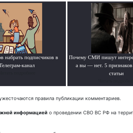
ов набрать подписчиков в
Почему СМИ пишут интере
Телеграм-канал
а вы — нет. 5 признако
Читать подробнее
статьи
Читать подробне
ужесточаются правила публикации комментариев.
ожной информацией
о проведении СВО ВС РФ на терри