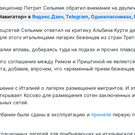
Навигатор» в
Яндекс.Дзен
,
Telegram
,
Одноклассниках
,
соцсетей Сельими ответил на критику Альбина Курти д
ля этого итальянцами лагерях беженцев из стран Трет
Италии вплавь, добираясь туда на лодках и прочих пла
 что соглашение между Римом и Приштиной не являетс
а, добавив, впрочем, что «временный прием беженцев,
ение с Италией о лагерях размещения мигрантов. И эт
открывает Косово для размещения сотен заключенных и
ьных сетей.
лбании были сданы в эксплуатацию и
приняли
первую п
рационных лагерей для прибывающих на итальянское п