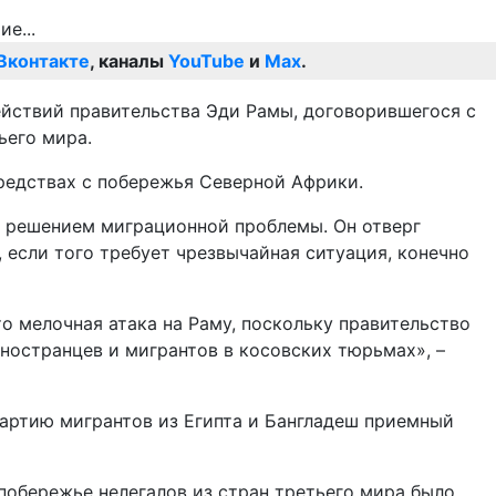
Вконтакте
, каналы
YouTube
и
Max
.
ействий правительства Эди Рамы, договорившегося с
ьего мира.
всредствах с побережья Северной Африки.
я решением миграционной проблемы. Он отверг
 если того требует чрезвычайная ситуация, конечно
о мелочная атака на Раму, поскольку правительство
ностранцев и мигрантов в косовских тюрьмах», –
артию мигрантов из Египта и Бангладеш приемный
обережье нелегалов из стран третьего мира было