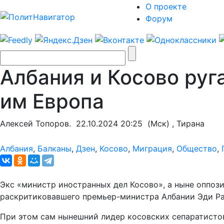
О проекте
Форум
Албания и Косово руг
им Европа
Алексей Топоров.
22.10.2024 20:25
(Мск) , Тирана
Албания
,
Балканы
,
Дзен
,
Косово
,
Миграция
,
Общество
,
Экс «министр иностранных дел Косово», а ныне оппоз
раскритиковавшего премьер-министра Албании Эди Ра
При этом сам нынешний лидер косовских сепаратистов