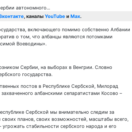
Вконтакте
, каналы
YouTube
и
Max
.
государства, включающего помимо собственно Албании
рратив о том, что албанцы являются потомками
исимой Воеводины».
зником Сербии, на выборах в Венгрии. Словно
ербского государства.
твенных постов в Республике Сербской, Милорад
и захваченного албанскими сепаратистами Косово –
Республике Сербской мы внимательно следим за
 своих планов, своих возможностей, масштабы всего,
— угрожать стабильности сербского народа и его