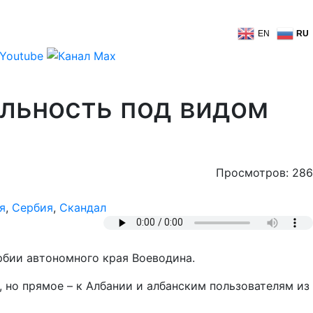
EN
RU
ельность под видом
Просмотров: 286
я
,
Сербия
,
Скандал
рбии автономного края Воеводина.
 но прямое – к Албании и албанским пользователям из