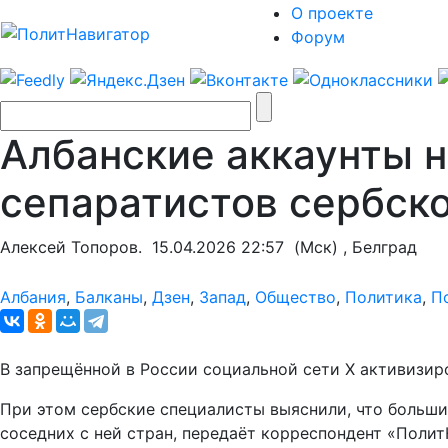
О проекте
Форум
Албанские аккаунты 
сепаратистов сербск
Алексей Топоров.
15.04.2026 22:57
(Мск) , Белград
Албания
,
Балканы
,
Дзен
,
Запад
,
Общество
,
Политика
,
П
В запрещённой в России социальной сети X активизир
При этом сербские специалисты выяснили, что большин
соседних с ней стран, передаёт корреспондент «Полит