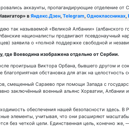
Навигатор» в
Яндекс.Дзен
,
Telegram
,
Одноклассниках
,
 идею так называемой «Великой Албании» (албанского 
албанские националисты продвигают псевдонаучный на
нцев) заявила о «полной поддержке свободной и незав
у, где Воеводина изображена отдельно от Сербии.
осле проигрыша Виктора Орбана, бывшего другом и сою
е благоприятная обстановка для атак на целостность с
ов, смещенный Сараево при помощи Запада с государс
давно заключённый военный альянс Хорватии, Албании 
бходимость обеспечения нашей безопасности здесь. В 
жные элементы, учитывая, что они расширяют масштабы
тся без четкой цели. Единственная цель, конечно же, 