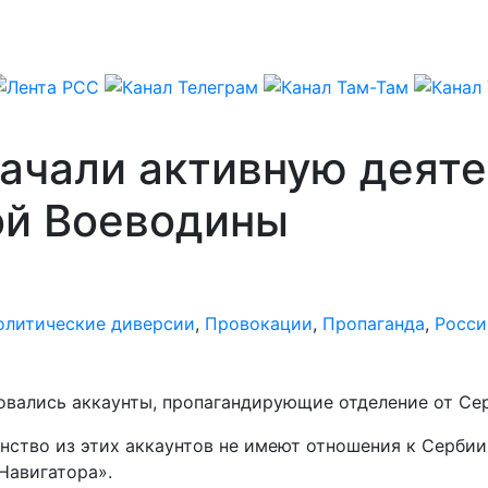
начали активную деят
ой Воеводины
олитические диверсии
,
Провокации
,
Пропаганда
,
Росси
овались аккаунты, пропагандирующие отделение от Се
ство из этих аккаунтов не имеют отношения к Сербии,
Навигатора».