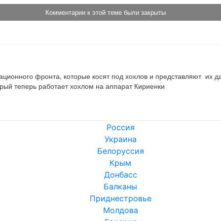
Комментарии к этой теме были закрыты
ционного фронта, которые косят под хохлов и представляют  их да
рый теперь работает хохлом на аппарат Кириенки
Россия
Украина
Белоруссия
Крым
Донбасс
Балканы
Приднестровье
Молдова