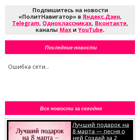
Подпишитесь на новости
«ПолитНавигатор» в
Яндекс.Дзен
,
Telegram
,
Одноклассниках
,
Вконтакте
,
каналы
Max
и
YouTube
.
Последние новости
Ошибка сети...
Все новости за сегодня
Лучший подарок на
8 марта — песня о
ней Создай за 2