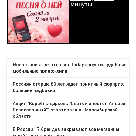
минуты
.