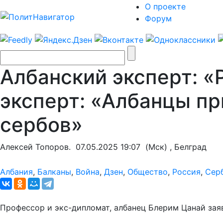
О проекте
Форум
Албанский эксперт: «
эксперт: «Албанцы пр
сербов»
Алексей Топоров.
07.05.2025 19:07
(Мск) , Белград
Албания
,
Балканы
,
Война
,
Дзен
,
Общество
,
Россия
,
Сер
Профессор и экс-дипломат, албанец Блерим Цанай зая