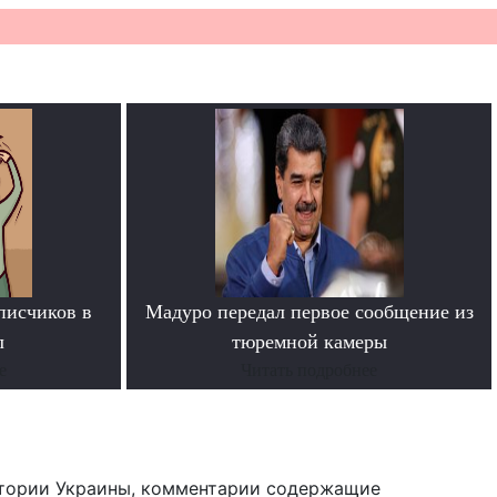
писчиков в
Мадуро передал первое сообщение из
л
тюремной камеры
е
Читать подробнее
тории Украины, комментарии содержащие