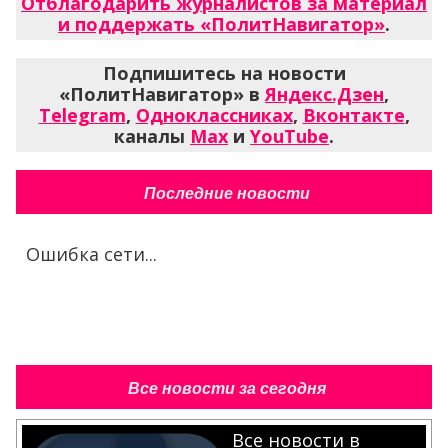
Отблагодарить журналистов за материал
и поддержать «ПолитНавигатор»
.
Подпишитесь на новости
«ПолитНавигатор» в
Яндекс.Дзен
,
Telegram
,
Одноклассниках
,
Вконтакте
,
каналы
Max
и
YouTube
.
Последние новости
Ошибка сети...
Все новости за сегодня
Все новости в