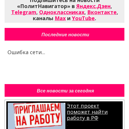
Подпишитесь на новости
«ПолитНавигатор» в
Яндекс.Дзен
,
Telegram
,
Одноклассниках
,
Вконтакте
,
каналы
Max
и
YouTube
.
Последние новости
Ошибка сети...
Все новости за сегодня
Этот проект
поможет найти
работу в РФ
.