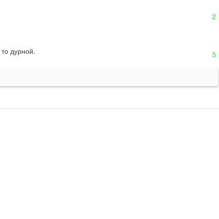
2
 то дурной.
5