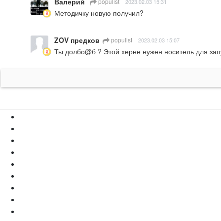
Валерий
populist
2023.02.03 15:31
Методичку новую получил?
ZOV предков
populist
2023.02.03 15:07
Ты долбо@б ? Этой херне нужен носитель для запус