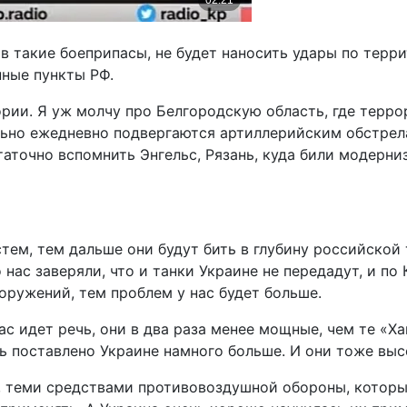
ив такие боеприпасы, не будет наносить удары по терр
нные пункты РФ.
рии. Я уж молчу про Белгородскую область, где террор
ьно ежедневно подвергаются артиллерийским обстрелам
аточно вспомнить Энгельс, Рязань, куда били модерн
тем, тем дальше они будут бить в глубину российской
нас заверяли, что и танки Украине не передадут, и по 
ооружений, тем проблем у нас будет больше.
ас идет речь, они в два раза менее мощные, чем те «Х
ть поставлено Украине намного больше. И они тоже вы
 теми средствами противовоздушной обороны, которые 