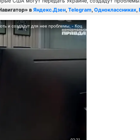
Навигатор» в
Яндекс.Дзен
,
Telegram
,
Одноклассниках
,