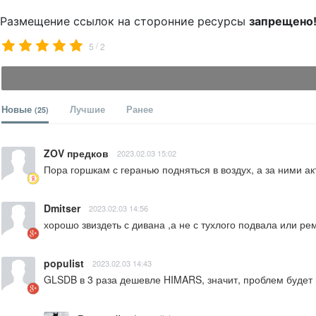
Размещение ссылок на сторонние ресурсы
запрещено
/
5
2
Новые
Лучшие
Ранее
(25)
ZOV предков
2023.02.03 15:02
Пора горшкам с геранью подняться в воздух, а за ними а
Dmitser
2023.02.03 14:56
хорошо звиздеть с дивана ,а не с тухлого подвала или ре
populist
2023.02.03 14:43
GLSDB в 3 раза дешевле HIMARS, значит, проблем будет 