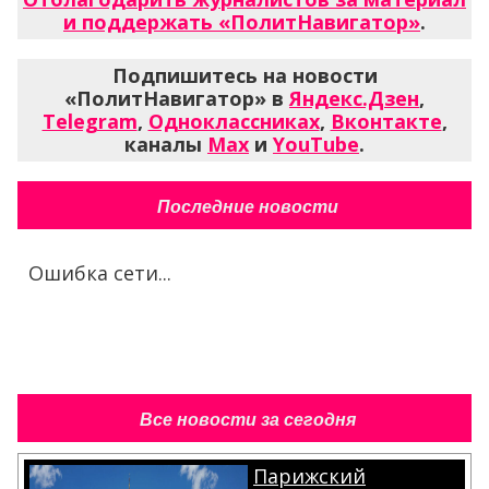
и поддержать «ПолитНавигатор»
.
Подпишитесь на новости
«ПолитНавигатор» в
Яндекс.Дзен
,
Telegram
,
Одноклассниках
,
Вконтакте
,
каналы
Max
и
YouTube
.
Последние новости
Ошибка сети...
Все новости за сегодня
Парижский