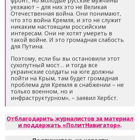
интересам. Они не хотят умереть в
такой войне. И это громадная слабость
для Путина.
Поэтому, если бы вы остановили этот
сухопутный мост… и тогда все
украинские солдаты на юге должны
пойти на Крым, там будет громадная
проблема для Кремля в снабжении – не
только военном, но и
инфраструктурном», – заявил Хербст.
Отблагодарить журналистов за материал
и поддержать «ПолитНавигатор»
.
Подпишитесь на новости
«ПолитНавигатор» в
Яндекс.Дзен
,
Telegram
,
Одноклассниках
,
Вконтакте
,
каналы
Max
и
YouTube
.