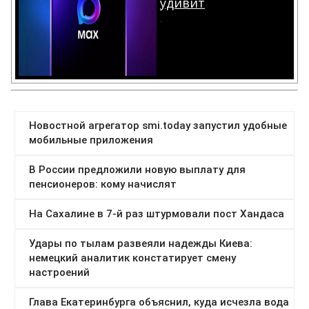
Категории:
Война
,
Вооруженные силы
,
Дзен
,
Крым
,