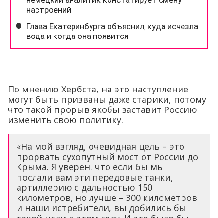
По мнению Хербста, на это наступление
могут быть призваны даже старики, потому
что такой прорыв якобы заставит Россию
изменить свою политику.
«На мой взгляд, очевидная цель – это
прорвать сухопутный мост от России до
Крыма. Я уверен, что если бы мы
послали вам эти передовые танки,
артиллерию с дальностью 150
километров, но лучше – 300 километров
и наши истребители, вы добились бы
такой цели в этом году. И это было бы
громадное поражение для Путина, и
сильно влияло бы на курс российской
политики в лучшую сторону», – сказал
дипломат.