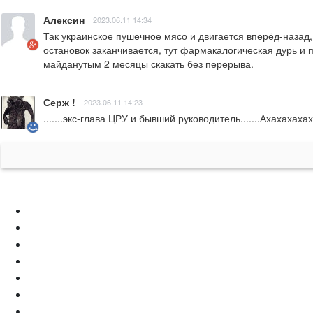
Алексин
2023.06.11 14:34
Так украинское пушечное мясо и двигается вперёд-назад,
остановок заканчивается, тут фармакалогическая дурь и п
майданутым 2 месяцы скакать без перерыва.
Серж !
2023.06.11 14:23
.......экс-глава ЦРУ и бывший руководитель.......Ахахаха