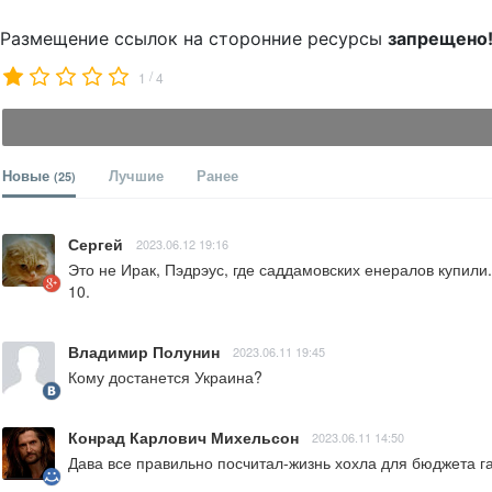
Размещение ссылок на сторонние ресурсы
запрещено
/
1
4
Новые
Лучшие
Ранее
(25)
Сергей
2023.06.12 19:16
Это не Ирак, Пэдрэус, где саддамовских енералов купили.
10.
Владимир Полунин
2023.06.11 19:45
Кому достанется Украина?
Конрад Карлович Михельсон
2023.06.11 14:50
Дава все правильно посчитал-жизнь хохла для бюджета га