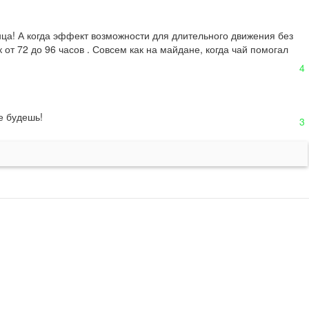
ца! А когда эффект возможности для длительного движения без 
т 72 до 96 часов . Совсем как на майдане, когда чай помогал 
4
не будешь!
3