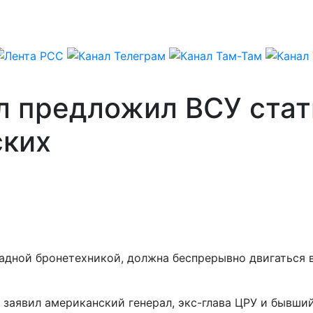
л предложил ВСУ ста
ских
падной бронетехникой, должна беспрерывно двигаться 
, заявил американский генерал, экс-глава ЦРУ и бывш