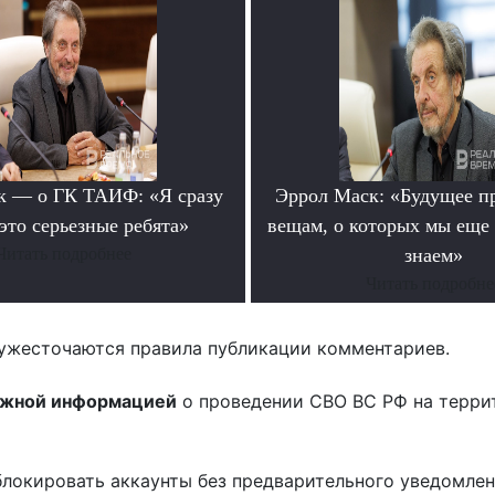
к — о ГК ТАИФ: «Я сразу
Эррол Маск: «Будущее п
это серьезные ребята»
вещам, о которых мы еще 
Читать подробнее
знаем»
Читать подробне
ужесточаются правила публикации комментариев.
ожной информацией
о проведении СВО ВС РФ на терри
блокировать аккаунты без предварительного уведомле