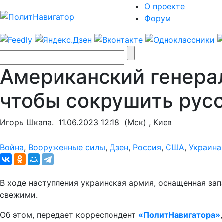
О проекте
Форум
Американский генера
чтобы сокрушить рус
Игорь Шкапа.
11.06.2023 12:18
(Мск) , Киев
Война
,
Вооруженные силы
,
Дзен
,
Россия
,
США
,
Украина
В ходе наступления украинская армия, оснащенная за
свежими.
Об этом, передает корреспондент
«ПолитНавигатора»