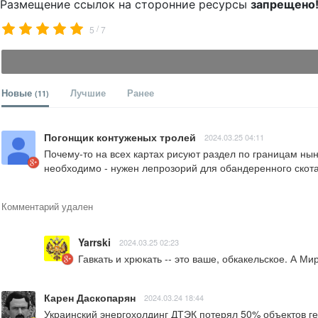
Размещение ссылок на сторонние ресурсы
запрещено
/
5
7
Новые
Лучшие
Ранее
(11)
Погонщик контуженых тролей
2024.03.25 04:11
Почему-то на всех картах рисуют раздел по границам ныне
необходимо - нужен лепрозорий для обандеренного скота,
Комментарий удален
Yarrski
2024.03.25 02:23
Гавкать и хрюкать -- это ваше, обкакельское. А М
Карен Даскопарян
2024.03.24 18:44
Украинский энергохолдинг ДТЭК потерял 50% объектов ген