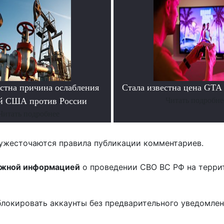
естна причина ослабления
Стала известна цена GTA 
й США против России
Читать подробне
Читать подробнее
ужесточаются правила публикации комментариев.
ожной информацией
о проведении СВО ВС РФ на терри
блокировать аккаунты без предварительного уведомле