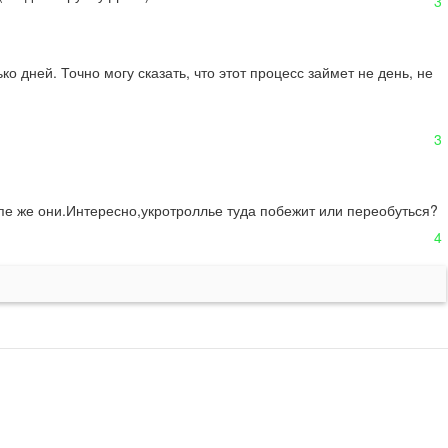
3
дней. Точно могу сказать, что этот процесс займет не день, не 
3
е же они.Интересно,укротроллье туда побежит или переобуться?
4