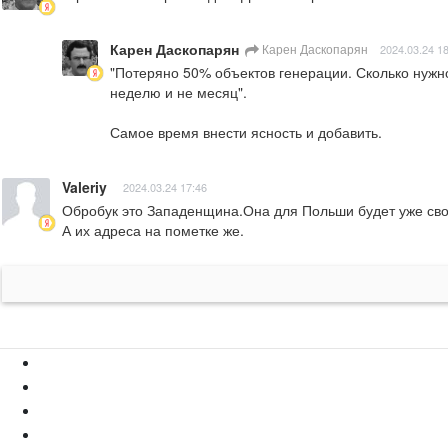
Карен Даскопарян
Карен Даскопарян
2024.03.24 1
"Потеряно 50% объектов генерации. Сколько нужно 
неделю и не месяц".

Самое время внести ясность и добавить.
Valeriy
2024.03.24 17:46
Обробук это Западенщина.Она для Польши будет уже сво
А их адреса на пометке же.