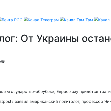
лог: От Украины оста
ели
ое «государство-обрубок», Евросоюзу придётся тратит
irstpost» заявил американский политолог, профессор 