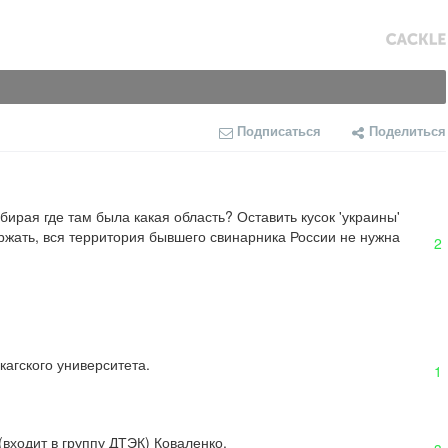
Подписаться
Поделиться
бирая где там была какая область? Оставить кусок 'украины' 
ержать, вся территория бывшего свинарника России не нужна
2
кагского университета.
1
входит в группу ДТЭК) Коваленко.