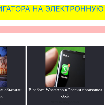
ГАТОРА НА ЭЛЕКТРОННУЮ
ам объявили
В работе WhatsApp в России произошел
ия
сбой
е
Читать подробнее