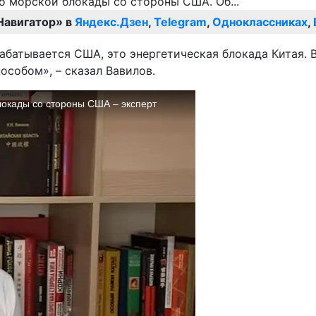
Навигатор» в
Яндекс.Дзен
,
Telegram
,
Одноклассниках
,
абатывается США, это энергетическая блокада Китая. 
особом», – сказал Вавилов.