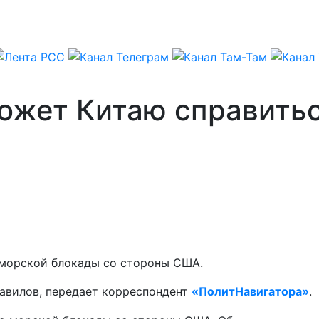
может Китаю справить
 морской блокады со стороны США.
Вавилов, передает корреспондент
«ПолитНавигатора»
.