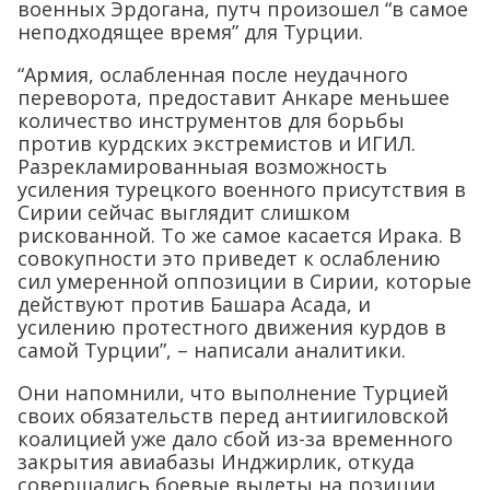
военных Эрдогана, путч произошел “в самое
неподходящее время” для Турции.
“Армия, ослабленная после неудачного
переворота, предоставит Анкаре меньшее
количество инструментов для борьбы
против курдских экстремистов и ИГИЛ.
Разрекламированныая возможность
усиления турецкого военного присутствия в
Сирии сейчас выглядит слишком
рискованной. То же самое касается Ирака. В
совокупности это приведет к ослаблению
сил умеренной оппозиции в Сирии, которые
действуют против Башара Асада, и
усилению протестного движения курдов в
самой Турции”, – написали аналитики.
Они напомнили, что выполнение Турцией
своих обязательств перед антиигиловской
коалицией уже дало сбой из-за временного
закрытия авиабазы Инджирлик, откуда
совершались боевые вылеты на позиции