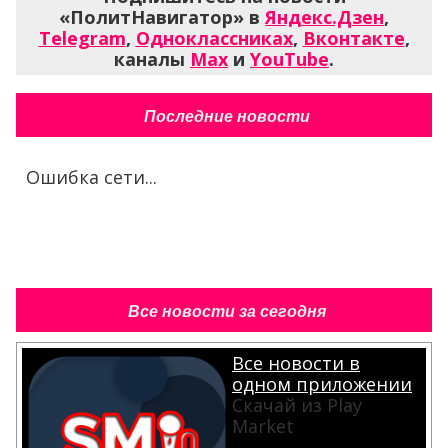
«ПолитНавигатор» в
Яндекс.Дзен
,
Telegram
,
Одноклассниках
,
Вконтакте
,
каналы
Max
и
YouTube
.
Последние новости
Ошибка сети...
Все новости за сегодня
Все новости в
одном приложении
Скачай из Play
Market