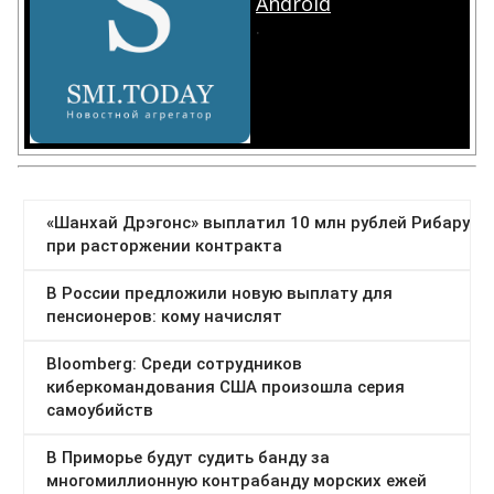
Android
.