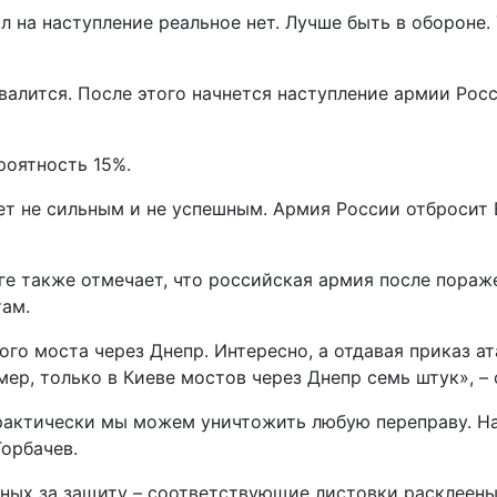
л на наступление реальное нет. Лучше быть в обороне.
овалится. После этого начнется наступление армии Рос
роятность 15%.
ет не сильным и не успешным. Армия России отбросит В
ге также отмечает, что российская армия после пора
ам.
го моста через Днепр. Интересно, а отдавая приказ ат
мер, только в Киеве мостов через Днепр семь штук», –
практически мы можем уничтожить любую переправу. На
орбачев.
ных за защиту – соответствующие листовки расклеены