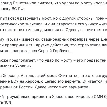
еонид Решетников считает, что удары по мосту косвен
ровку ВС РФ.
 пытаются разрушить мост, но с другой стороны, пони
ратегическое значение, и они стараются его уничтожит
то никто не отменял движения на Одессу», – считает ге
 что, как известно, стационарных переправ через Дне
или предпринимать другие действия, это стремление ли
тан I ранга запаса Сергей Горбачев.
кже предполагает, что удар по мосту – это предвестн
симости Украины.
 Херсоне, Антоновский мост. Считается, что это затр
ление ВСУ на Херсон, с целью его вернуть. Считается, 
краины от России. Далее несколько вариантов.
ский триумфально приедет в Херсон, все мировые СМИ 
ть 10%.