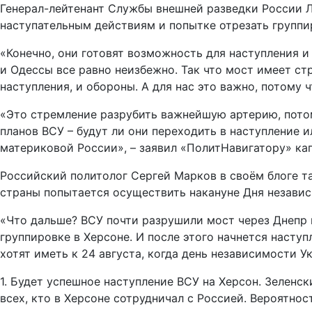
Генерал-лейтенант Службы внешней разведки России Л
наступательным действиям и попытке отрезать группи
«Конечно, они готовят возможность для наступления и
и Одессы все равно неизбежно. Так что мост имеет ст
наступления, и обороны. А для нас это важно, потому ч
«Это стремление разрубить важнейшую артерию, потому
планов ВСУ – будут ли они переходить в наступление 
материковой России», – заявил «ПолитНавигатору» капи
Российский политолог Сергей Марков в своём блоге та
страны попытается осуществить накануне Дня незави
«Что дальше? ВСУ почти разрушили мост через Днепр в
группировке в Херсоне. И после этого начнется наступ
хотят иметь к 24 августа, когда день независимости У
1. Будет успешное наступление ВСУ на Херсон. Зелен
всех, кто в Херсоне сотрудничал с Россией. Вероятнос