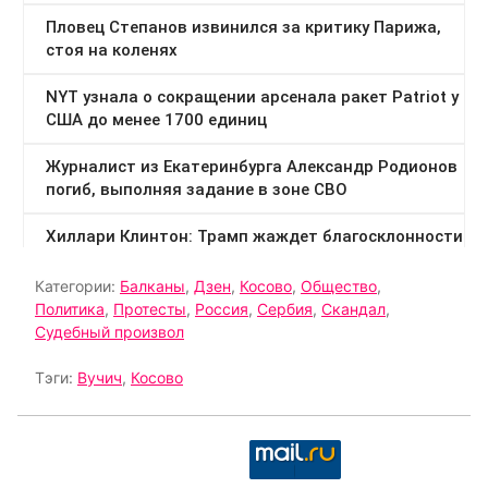
Категории:
Балканы
,
Дзен
,
Косово
,
Общество
,
Политика
,
Протесты
,
Россия
,
Сербия
,
Скандал
,
Судебный произвол
Тэги:
Вучич
,
Косово