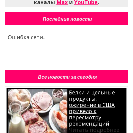
каналы
Max
и
YouTube
.
Последние новости
Ошибка сети...
Все новости за сегодня
Белки и цельные
продукты:
ожирение в США
привело к
пересмотру
рекомендаций
Читать подробнее