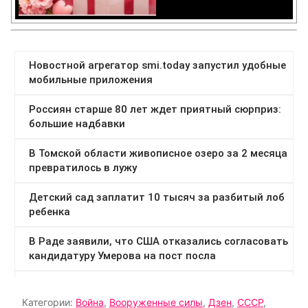
Категории:
Война
,
Вооруженные силы
,
Дзен
,
СССР
,