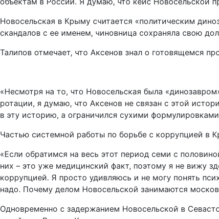
объектам в России. Я думаю, что кейс Новосельской п
Новосельская в Крыму считается «политическим диноза
скандалов с ее именем, чиновница сохраняла свою до
Талипов отмечает, что Аксенов знал о готовящемся пр
«Несмотря на то, что Новосельская была «динозавром»
ротации, я думаю, что Аксенов не связан с этой истор
в эту историю, а ограничился сухими формулировками, 
Частью системной работы по борьбе с коррупцией в 
«Если обратимся на весь этот период семи с половино
них – это уже медицинский факт, поэтому я не вижу з
коррупцией. Я просто удивляюсь и не могу понять псих
надо. Почему делом Новосельской занимаются московск
Одновременно с задержанием Новосельской в Севасто