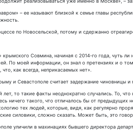
родолжит реализовываться уже именно в Москве», – за
вром» – ее называют близкой к семье главы республик
лжность.
оцессе по Новосельской, потому и сдержанно отреагир
 крымского Совмина, начиная с 2014-го года, чуть ли 
ией. По моей информации, он знал о претензиях и о том
что, как всегда, неприкасаемых нет».
Крыму и Севастополе считает задержание чиновницы и
й лет, то такие факты неоднократно случались. То, ч
десь ничего такого, что отличалось бы от предыдущих 
ологию тех людей, которые, видя, как регулярно проря
ие силовики, сложно сказать. Может быть, это говори
поле уличили в махинациях бывшего директора департ