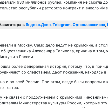
выделили 930 миллионов рублей, компания не смогла до
тельство республики расторгло контракт и внесло «М
Навигатор» в
Яндекс.Дзен
,
Telegram
,
Одноклассниках
,
ревезли в Москву. Само дело ведут не крымские, а сто
 общественника Александра Талипова, причина в том, 
Минкульта России.
зошла более федеральная история, потому что, в прин
рудничают со следствием, дают показания, находясь в 
но и во всей России. При этом, везде были вопросы к к
го театра.
 не связан с продолжением с крымскими чиновниками. 
одителям Министерства культуры России, которые эту