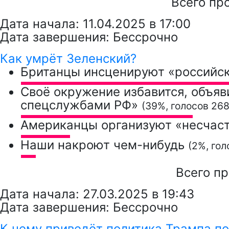
Всего пр
Дата начала: 11.04.2025 в 17:00
Дата завершения: Бессрочно
Как умрёт Зеленский?
Британцы инсценируют «российс
Своё окружение избавится, объяв
спецслужбами РФ»
(39%, голосов 268
Американцы организуют «несчас
Наши накроют чем-нибудь
(2%, гол
Всего п
Дата начала: 27.03.2025 в 19:43
Дата завершения: Бессрочно
К чему приведёт политика Трампа по