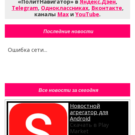
«ПолитНавигатор» в
Яндекс.Дзен
,
Telegram
,
Одноклассниках
,
Вконтакте
,
каналы
Max
и
YouTube
.
Последние новости
Ошибка сети...
Все новости за сегодня
Новостной
агрегатор для
Android
Скачать в Play
Market