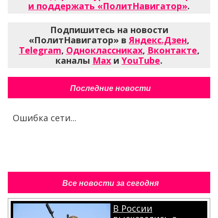
и поддержать «ПолитНавигатор»
.
Подпишитесь на новости
«ПолитНавигатор» в
Яндекс.Дзен
,
Telegram
,
Одноклассниках
,
Вконтакте
,
каналы
Max
и
YouTube
.
Последние новости
Ошибка сети...
Все новости за сегодня
В России