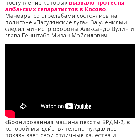
поступление которых
вызвало протесты
албанских сепаратистов в Косово
.
Манёвры со стрельбами состоялись на
полигоне «Пасулянские луга». За учениями
следил министр обороны Александр Вулин и
глава Генштаба Милан Мойсилович.
«Бронированная машина пехоты БРДМ-2, в
которой мы действительно нуждались,
показывает свои отличные качества и