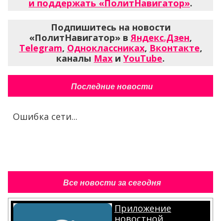
и поддержать «ПолитНавигатор»
.
Подпишитесь на новости
«ПолитНавигатор» в
Яндекс.Дзен
,
Telegram
,
Одноклассниках
,
Вконтакте
,
каналы
Max
и
YouTube
.
Последние новости
Ошибка сети...
Все новости за сегодня
Приложение
новостной