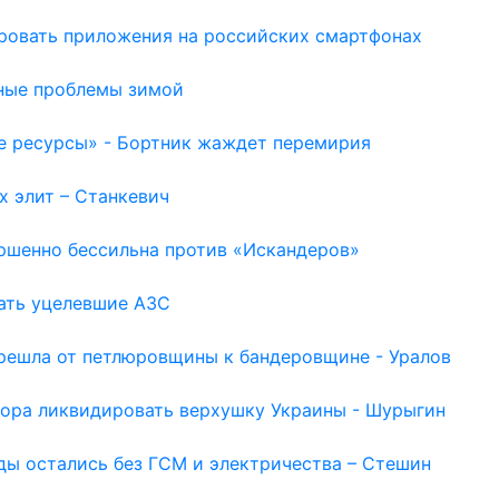
ировать приложения на российских смартфонах
ьные проблемы зимой
е ресурсы» - Бортник жаждет перемирия
х элит – Станкевич
ершенно бессильна против «Искандеров»
шать уцелевшие АЗС
ерешла от петлюровщины к бандеровщине - Уралов
Пора ликвидировать верхушку Украины - Шурыгин
оды остались без ГСМ и электричества – Стешин