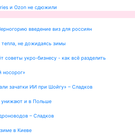
ries и Ozon не сдюжили
Черногорию введение виз для россиян
 тепла, не дожидаясь зимы
т советы укро-бизнесу - как всё разделить
й носорог»
вали зачатки ИИ при Шойгу» – Сладков
ю унижают и в Польше
дроноводов – Сладков
зиме в Киеве