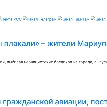
ы плакали» – жители Мариу
, выбивая неонацистских боевиков из города, выпус
й гражданской авиации, пос