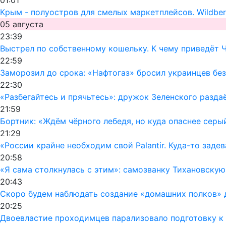
Крым - полуостров для смелых маркетплейсов. Wildber
05 августа
23:39
Выстрел по собственному кошельку. К чему приведёт 
22:59
Заморозил до срока: «Нафтогаз» бросил украинцев без
22:30
«Разбегайтесь и прячьтесь»: дружок Зеленского раздаё
21:59
Бортник: «Ждём чёрного лебедя, но куда опаснее серы
21:29
«России крайне необходим свой Palantir. Куда-то заде
20:58
«Я сама столкнулась с этим»: самозванку Тихановску
20:43
Скоро будем наблюдать создание «домашних полков» 
20:25
Двоевластие проходимцев парализовало подготовку к 