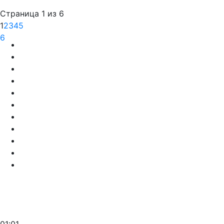
Страница 1 из 6
1
2
3
4
5
6
01:01